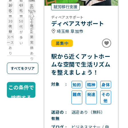
豊
援
多
20
40
あ
い
率
富
あ
就労移行支援
60
数
代
代
る
た
90%
り
代
～
～
雰
雰
以上
ディベアスサポート
以
上
30
50
囲
囲
ディベアスサポート
上
休
場
代
代
気
気
が
埼玉県 草加市
憩
企
が
が
多
スペ
業
多
多
い
ース
実
い
い
募集中
あ
績
り
あ
駅から近くアットホー
り
ムな空間で生活リズム
すべてをクリア
を整えましょう！
対象
知的
精神
身体
この条件で
難病
発達
その
検索する
他
送迎の
送迎あり（無料）
有無
プログ
ビジネスマナー / 自