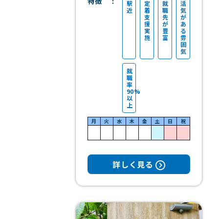
特徴
駅
定
就
活
近
着
職
気
支
先
が
援
が
あ
実
豊
る
施
富
雰
囲
気
就
職
率
90%
以
上
月
火
水
木
金
土
日
祝
詳しく見る