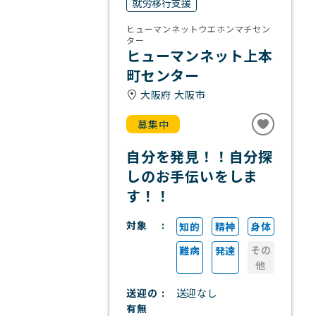
就労移行支援
ヒューマンネットウエホンマチセン
ター
ヒューマンネット上本
町センター
大阪府 大阪市
募集中
自分を発見！！自分探
しのお手伝いをしま
す！！
対象
知的
精神
身体
その
難病
発達
他
送迎の
送迎なし
有無