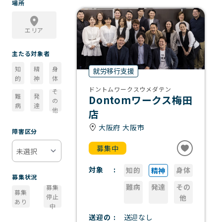
場所
エリア
主たる対象者
知
精
身
就労移行支援
的
神
体
ドントムワークスウメダテン
そ
難
発
Dontomワークス梅田
の
病
達
他
店
大阪府 大阪市
障害区分
募集中
対象
知的
身体
精神
募集状況
難病
発達
その
募集
募集
停止
他
あり
中
送迎の
送迎なし