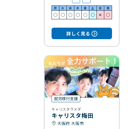
月
火
水
木
金
土
日
祝
○
○
○
○
○
○
×
○
詳しく見る
就労移行支援
キャリスタウメダ
キャリスタ梅田
大阪府 大阪市