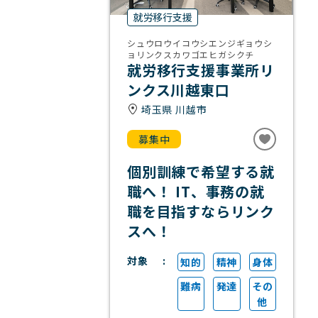
就労移行支援
シュウロウイコウシエンジギョウシ
ョリンクスカワゴエヒガシクチ
就労移行支援事業所リ
ンクス川越東口
埼玉県 川越市
募集中
個別訓練で希望する就
職へ！ IT、事務の就
職を目指すならリンク
スへ！
対象
知的
精神
身体
難病
発達
その
他