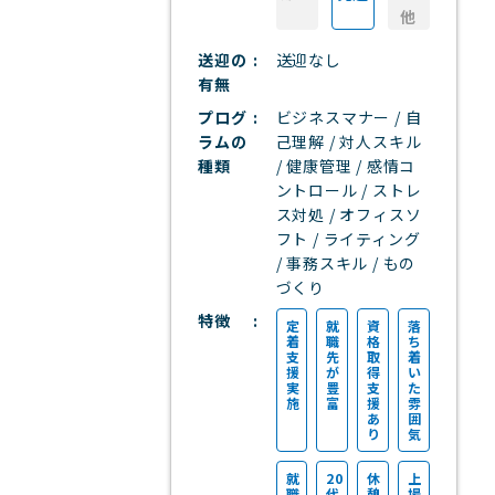
他
送迎の
送迎なし
有無
プログ
ビジネスマナー / 自
ラムの
己理解 / 対人スキル
種類
/ 健康管理 / 感情コ
ントロール / ストレ
ス対処 / オフィスソ
フト / ライティング
/ 事務スキル / もの
づくり
特徴
定
就
資
落
着
職
格
ち
支
先
取
着
援
が
得
い
実
豊
支
た
施
富
援
雰
あ
囲
り
気
就
20
休
上
職
代
憩
場