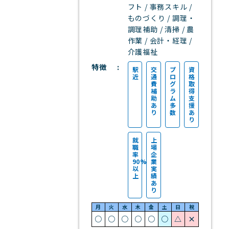
フト / 事務スキル /
ものづくり / 調理・
調理補助 / 清掃 / 農
作業 / 会計・経理 /
介護福祉
特徴
駅
交
プ
資
近
通
ロ
格
費
グ
取
補
ラ
得
助
ム
支
あ
多
援
り
数
あ
り
就
上
職
場
率
企
90%
業
以
実
上
績
あ
り
月
火
水
木
金
土
日
祝
○
○
○
○
○
○
△
×