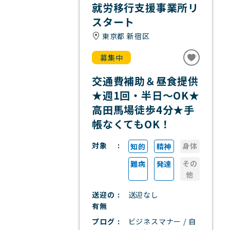
就労移行支援事業所リ
スタート
東京都 新宿区
募集中
交通費補助＆昼食提供
★週1回・半日～OK★
高田馬場徒歩4分★手
帳なくてもOK！
対象
身体
知的
精神
その
難病
発達
他
送迎の
送迎なし
有無
プログ
ビジネスマナー / 自