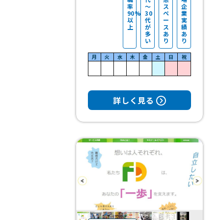
率
～
ス
企
90%
30
ペ
業
以
代
ー
実
上
が
ス
績
多
あ
あ
い
り
り
月
火
水
木
金
土
日
祝
詳しく見る