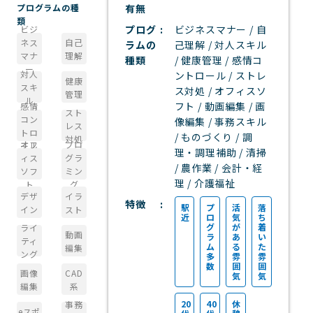
有無
プログラムの種
類
プログ
ビジネスマナー / 自
ビジ
ネス
自己
ラムの
己理解 / 対人スキル
マナ
理解
種類
/ 健康管理 / 感情コ
ー
対人
ントロール / ストレ
健康
スキ
ス対処 / オフィスソ
管理
ル
フト / 動画編集 / 画
感情
スト
コン
像編集 / 事務スキル
レス
トロ
/ ものづくり / 調
対処
オフ
プロ
ール
理・調理補助 / 清掃
ィス
グラ
/ 農作業 / 会計・経
ソフ
ミン
理 / 介護福祉
ト
グ
デザ
イラ
特徴
駅
プ
活
落
イン
スト
近
ロ
気
ち
グ
が
着
ライ
動画
ラ
あ
い
ティ
ム
る
た
編集
ング
多
雰
雰
数
囲
囲
画像
CAD
気
気
編集
系
20
40
休
事務
eスポ