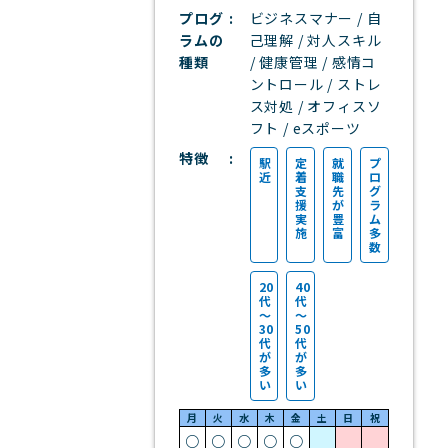
プログ
ビジネスマナー / 自
ラムの
己理解 / 対人スキル
種類
/ 健康管理 / 感情コ
ントロール / ストレ
ス対処 / オフィスソ
フト / eスポーツ
特徴
駅
定
就
プ
近
着
職
ロ
支
先
グ
援
が
ラ
実
豊
ム
施
富
多
数
20
40
代
代
～
～
30
50
代
代
が
が
多
多
い
い
月
火
水
木
金
土
日
祝
○
○
○
○
○