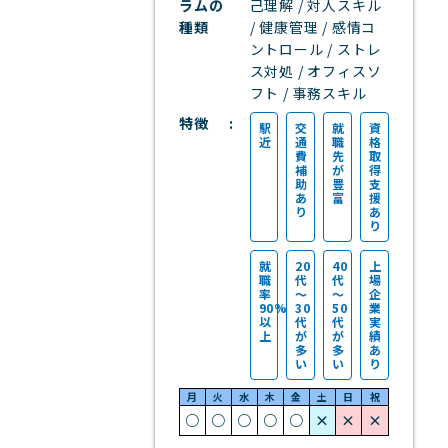
ラムの
己理解 / 対人スキル
種類
/ 健康管理 / 感情コ
ントロール / ストレ
ス対処 / オフィスソ
フト / 事務スキル
特徴
駅
交
就
資
近
通
職
格
費
先
取
補
が
得
助
豊
支
あ
富
援
り
あ
り
就
20
40
上
職
代
代
場
率
～
～
企
90%
30
50
業
以
代
代
実
上
が
が
績
多
多
あ
い
い
り
月
火
水
木
金
土
日
祝
○
○
○
○
○
×
×
×