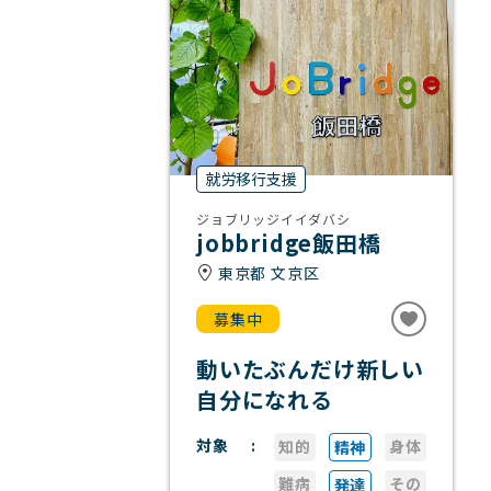
就労移行支援
ジョブリッジイイダバシ
jobbridge飯田橋
東京都 文京区
募集中
動いたぶんだけ新しい
自分になれる
対象
知的
身体
精神
難病
その
発達