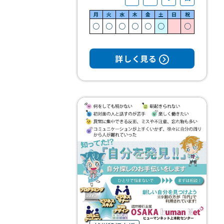
月
火
水
木
金
土
日
祝
○
○
○
○
○
○
○
詳しく見る