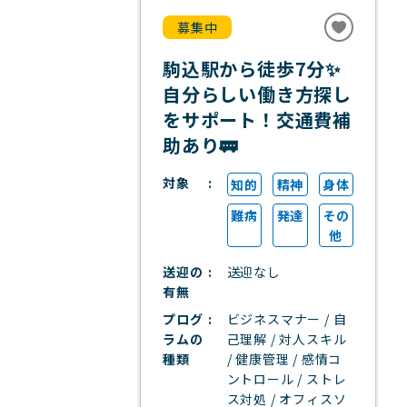
募集中
駒込駅から徒歩7分✨
自分らしい働き方探し
をサポート！交通費補
助あり🚃
対象
知的
精神
身体
難病
発達
その
他
送迎の
送迎なし
有無
プログ
ビジネスマナー / 自
ラムの
己理解 / 対人スキル
種類
/ 健康管理 / 感情コ
ントロール / ストレ
ス対処 / オフィスソ