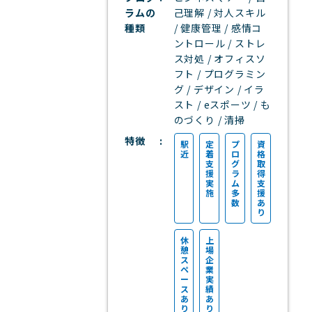
ラムの
己理解 / 対人スキル
種類
/ 健康管理 / 感情コ
ントロール / ストレ
ス対処 / オフィスソ
フト / プログラミン
グ / デザイン / イラ
スト / eスポーツ / も
のづくり / 清掃
特徴
駅
定
プ
資
近
着
ロ
格
支
グ
取
援
ラ
得
実
ム
支
施
多
援
数
あ
り
休
上
憩
場
ス
企
ペ
業
ー
実
ス
績
あ
あ
り
り