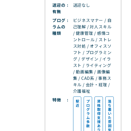
送迎の
送迎なし
有無
プログ
ビジネスマナー / 自
ラムの
己理解 / 対人スキル
種類
/ 健康管理 / 感情コ
ントロール / ストレ
ス対処 / オフィスソ
フト / プログラミン
グ / デザイン / イラ
スト / ライティング
/ 動画編集 / 画像編
集 / CAD系 / 事務ス
キル / 会計・経理 /
介護福祉
特徴
駅
プ
資
落
近
ロ
格
ち
グ
取
着
ラ
得
い
ム
支
た
多
援
雰
数
あ
囲
り
気