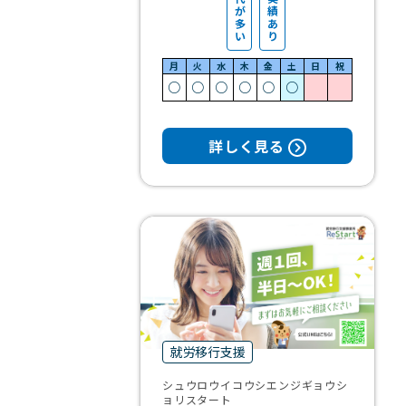
が
績
多
あ
い
り
月
火
水
木
金
土
日
祝
○
○
○
○
○
○
詳しく見る
就労移行支援
シュウロウイコウシエンジギョウシ
ョリスタート