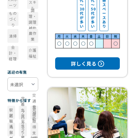
代
代
憩
スキ
～
～
ス
ーツ
ル
30
50
ペ
調
代
代
ー
もの
理・
が
が
ス
づく
多
多
あ
調理
り
い
い
り
補助
農作
清掃
月
火
水
木
金
土
日
祝
業
○
○
○
○
○
○
会
介護
計・
福祉
経理
詳しく見る
送迎の有無
交
定
特徴から探す
通
着
費
資
駅
支
プ
補
就
格
近
援
ロ
助
職
取
実
グ
あ
活
落
先
得
施
ラ
り
気
ち
が
支
ム
が
着
就職