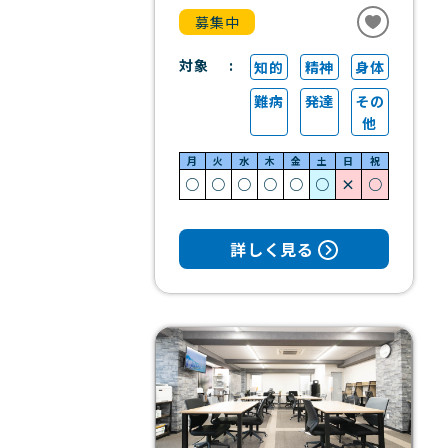
募集中
対象
知的
精神
身体
難病
発達
その
他
月
火
水
木
金
土
日
祝
○
○
○
○
○
○
×
○
詳しく見る