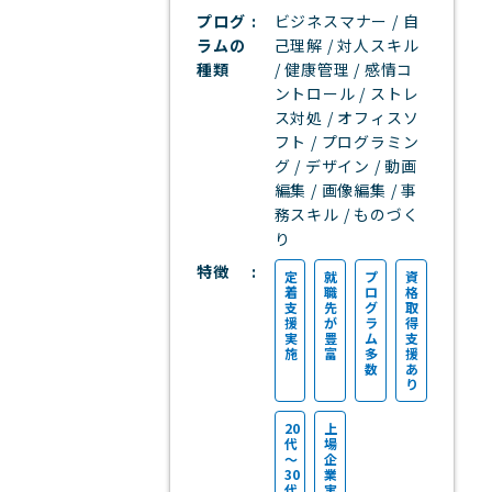
プログ
ビジネスマナー / 自
ラムの
己理解 / 対人スキル
種類
/ 健康管理 / 感情コ
ントロール / ストレ
ス対処 / オフィスソ
フト / プログラミン
グ / デザイン / 動画
編集 / 画像編集 / 事
務スキル / ものづく
り
特徴
定
就
プ
資
着
職
ロ
格
支
先
グ
取
援
が
ラ
得
実
豊
ム
支
施
富
多
援
数
あ
り
20
上
代
場
～
企
30
業
代
実