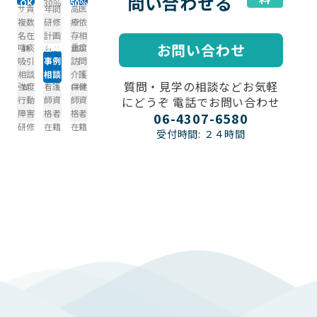
問い合わせる
OK
30％
50％
サ責
年間
高医
～
～
複数
研修
療依
名在
計画
存相
お問い合わせ
喀痰
困難
重度
籍
有り
談可
吸引
事例
訪問
相談
相談
介護
質問・見学の相談などお気軽
強度
看護
保健
可
可
研修
行動
師資
師資
にどうぞ 電話でお問い合わせ
障害
格者
格者
06-4307-6580
研修
在籍
在籍
受付時間: ２４時間