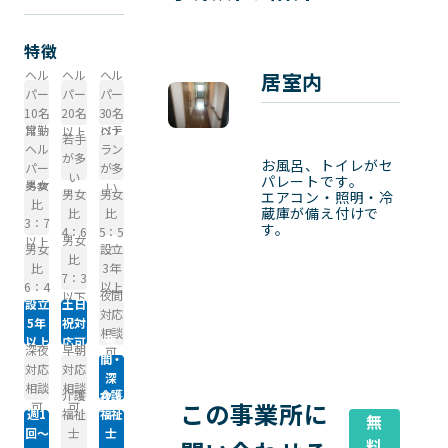
特徴
ヘル
ヘル
ヘル
居室内
パー
パー
パー
10名
20名
30名
常勤
ベテ
以上
以上
以上
若手
ヘル
ラン
が多
お風呂、トイレがセ
パー
が多
い
パレートです。

男女
多数
い
男女
男女
エアコン・照明・冷
比
蔵庫が備え付けで
比
比
3：7
す。
4：6
5：5
男女
以上
男女
設立
比
比
3年
7：3
6：4
以上
夜間
以下
設立
土日
対応
5年
祝対
相談
夜
以上
応可
深夜
早朝
可
間・
対応
対応
深
相談
相談
介護
介護
夜・
この事業所に
可
可
週1
福祉
福祉
早朝
無
回～
士
士
料