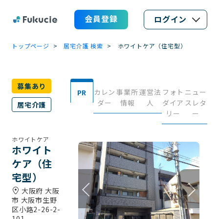
会員登録
ログイン
トップページ
居宅介護 検索
ホワイトケア（住宅型）
募集あり
カレン
事業所
運営法
フォト
ニュー
PR
ダー
情報
人
ダイア
スレタ
居宅介護
リー
ー
ホワイトケア
ホワイト
ケア（住
宅型）
大阪府 大阪
市 大阪市生野
区小路2-26-2-
101