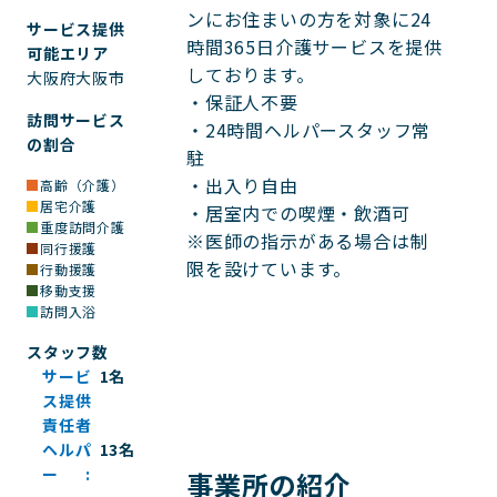
ンにお住まいの方を対象に24
サービス提供
時間365日介護サービスを提供
可能エリア
しております。

大阪府大阪市
・保証人不要

訪問サービス
・24時間ヘルパースタッフ常
の割合
駐

・出入り自由

高齢（介護）
居宅介護
・居室内での喫煙・飲酒可

重度訪問介護
※医師の指示がある場合は制
同行援護
限を設けています。

行動援護
移動支援
訪問入浴
スタッフ数
サービ
1名
ス提供
責任者
ヘルパ
13名
ー
事業所の紹介