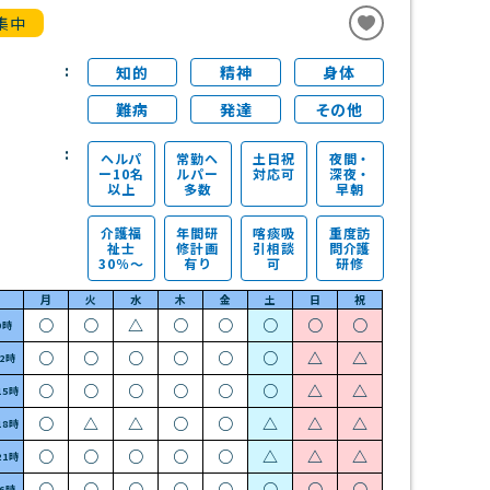
集中
知的
精神
身体
難病
発達
その他
ヘルパ
常勤ヘ
土日祝
夜間・
ー10名
ルパー
対応可
深夜・
以上
多数
早朝
介護福
年間研
喀痰吸
重度訪
祉士
修計画
引相談
問介護
30％～
有り
可
研修
月
火
水
木
金
土
日
祝
○
○
△
○
○
○
○
○
9時
○
○
○
○
○
○
△
△
12時
○
○
○
○
○
○
△
△
15時
○
△
△
○
○
△
△
△
18時
○
○
○
○
○
△
△
△
21時
○
○
○
○
○
○
○
○
~6時