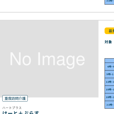
21時
募
対象
6時~
9時~
12時~
15時~
18時~
重度訪問介護
21時
ハートプラス
はーと＋ぷらす