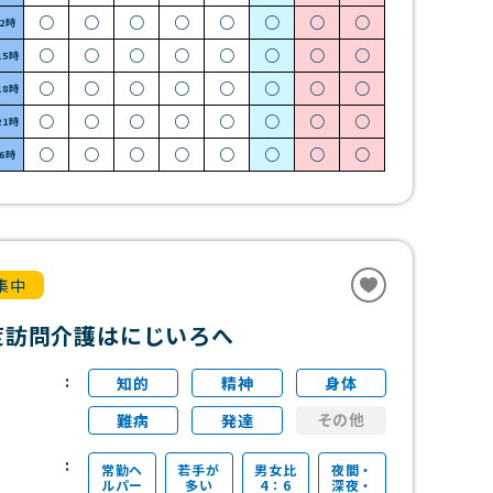
○
○
○
○
○
○
○
○
12時
○
○
○
○
○
○
○
○
15時
○
○
○
○
○
○
○
○
18時
○
○
○
○
○
○
○
○
21時
○
○
○
○
○
○
○
○
~6時
集中
度訪問介護はにじいろへ
知的
精神
身体
その他
難病
発達
常勤ヘ
若手が
男女比
夜間・
ルパー
多い
4：6
深夜・