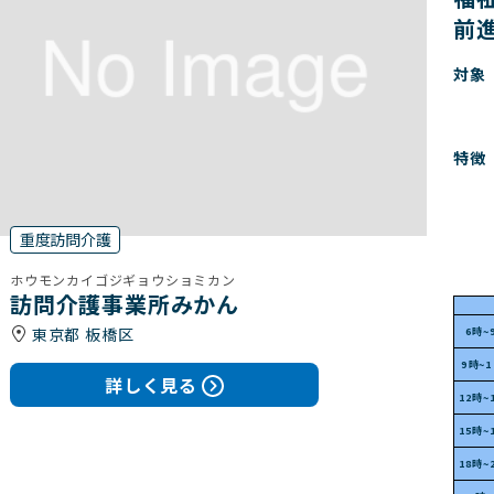
前
対象
特徴
重度訪問介護
ホウモンカイゴジギョウショミカン
訪問介護事業所みかん
東京都 板橋区
6時~
9時~
詳しく見る
12時~
15時~
18時~