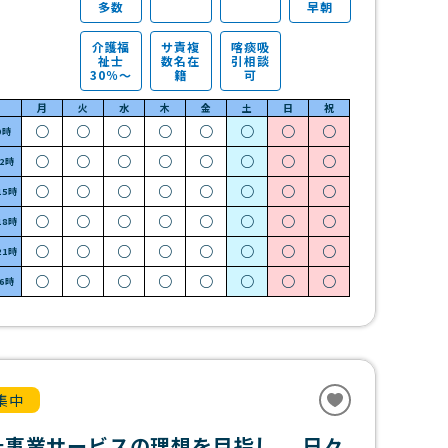
多数
早朝
介護福
サ責複
喀痰吸
祉士
数名在
引相談
30％～
籍
可
月
火
水
木
金
土
日
祝
○
○
○
○
○
○
○
○
9時
○
○
○
○
○
○
○
○
12時
○
○
○
○
○
○
○
○
15時
○
○
○
○
○
○
○
○
18時
○
○
○
○
○
○
○
○
21時
○
○
○
○
○
○
○
○
~6時
集中
祉事業サービスの理想を目指し、 日々