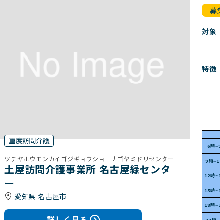
募
対象
特徴
重度訪問介護
6時~
ツチヤホウモンカイゴジギョウショ ナゴヤミドリセンター
9時~
土屋訪問介護事業所 名古屋緑センタ
12時~
ー
15時~
愛知県 名古屋市
18時~
詳しく見る
21時