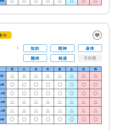
△
△
△
△
△
△
△
△
~6時
集中
知的
精神
身体
その他
難病
発達
月
火
水
木
金
土
日
祝
△
△
△
△
△
△
△
△
9時
○
○
○
○
○
○
○
○
12時
○
○
○
○
○
○
○
○
15時
△
△
△
△
△
△
△
△
18時
△
△
△
△
△
△
△
△
21時
○
○
○
○
○
○
○
○
~6時