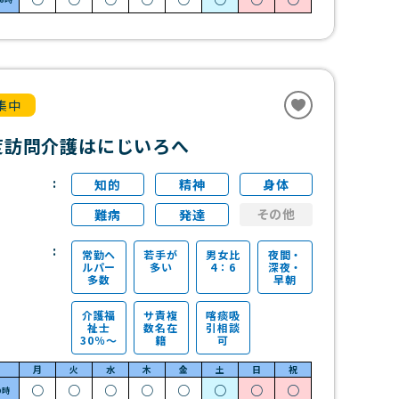
集中
度訪問介護はにじいろへ
知的
精神
身体
その他
難病
発達
常勤ヘ
若手が
男女比
夜間・
ルパー
多い
4：6
深夜・
多数
早朝
介護福
サ責複
喀痰吸
祉士
数名在
引相談
30％～
籍
可
月
火
水
木
金
土
日
祝
○
○
○
○
○
○
○
○
9時