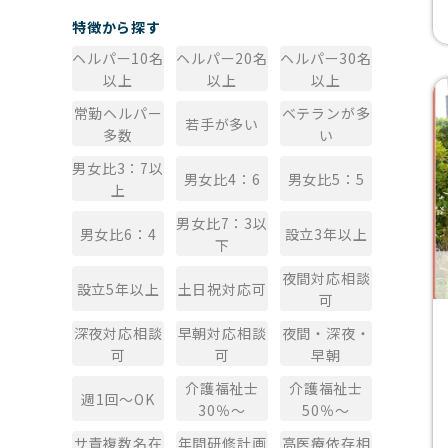
特徴から探す
ヘルパー10名
ヘルパー20名
ヘルパー30名
以上
以上
以上
常勤ヘルパー
ベテランが多
若手が多い
多数
い
男女比3：7以
男女比4：6
男女比5：5
上
男女比7：3以
男女比6：4
設立3年以上
下
夜間対応相談
設立5年以上
土日祝対応可
可
深夜対応相談
早朝対応相談
夜間・深夜・
可
可
早朝
介護福祉士
介護福祉士
週1回～OK
30％～
50％～
サ責複数名在
年間研修計画
高医療依存相