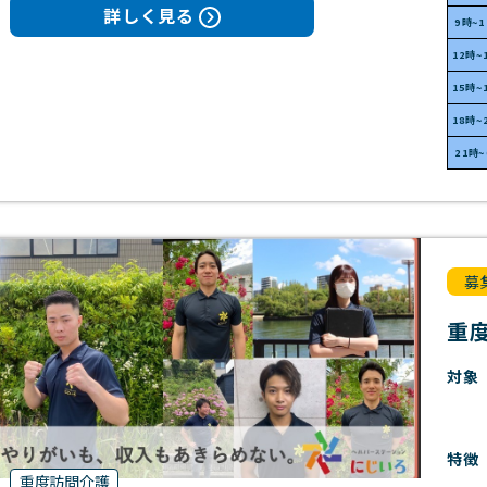
詳しく見る
9時~
12時~
15時~
18時~
21時
募
重
対象
特徴
重度訪問介護