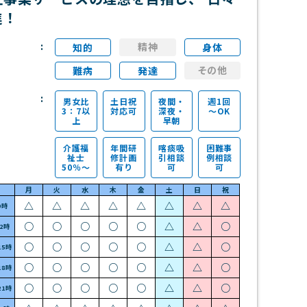
進！
精神
知的
身体
その他
難病
発達
男女比
土日祝
夜間・
週1回
3：7以
対応可
深夜・
～OK
上
早朝
介護福
年間研
喀痰吸
困難事
祉士
修計画
引相談
例相談
50％～
有り
可
可
月
火
水
木
金
土
日
祝
△
△
△
△
△
△
△
△
9時
○
○
○
○
○
△
△
○
12時
○
○
○
○
○
△
△
○
15時
○
○
○
○
○
△
△
○
18時
○
○
○
○
○
△
△
○
21時