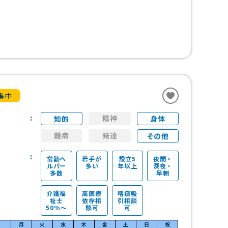
集中
精神
知的
身体
難病
発達
その他
常勤ヘ
若手が
設立5
夜間・
ルパー
多い
年以上
深夜・
多数
早朝
介護福
高医療
喀痰吸
祉士
依存相
引相談
50％～
談可
可
月
火
水
木
金
土
日
祝