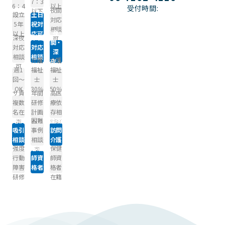
7：3
6：4
以上
受付時間:
夜間
以下
設立
土日
対応
5年
祝対
相談
夜
以上
応可
深夜
早朝
可
間・
対応
対応
深
相談
相談
介護
介護
夜・
可
可
週1
福祉
福祉
早朝
回～
士
士
OK
30％
50％
サ責
年間
高医
～
～
複数
研修
療依
名在
計画
存相
喀痰
困難
重度
籍
有り
談可
吸引
事例
訪問
相談
相談
介護
強度
看護
保健
可
可
研修
行動
師資
師資
障害
格者
格者
研修
在籍
在籍