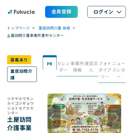
会員登録
ログイン
トップページ
重度訪問介護 検索
土屋訪問介護事業所豊中センター
募集あり
カレン
事業所
運営法
フォト
ニュー
PR
ダー
情報
人
ダイア
スレタ
重度訪問介
リー
ー
護
ツチヤホウモン
カイゴジギョウ
ショトヨナカセ
ンター
土屋訪問
介護事業