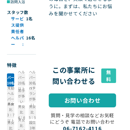
訪問入浴
うに。まずは、私たちにお悩
スタッフ数
みを聞かせてください

サービ
1名
ス提供
責任者
ヘルパ
16名
ー
特徴
この事業所に
無
ヘル
ヘル
ヘル
パー
パー
パー
問い合わせる
料
10名
20名
30名
常勤
ベテ
以上
以上
以上
若手
ヘル
ラン
が多
お問い合わせ
パー
が多
い
男女
多数
い
男女
男女
比
比
比
質問・見学の相談などお気軽
3：7
4：6
5：5
男女
以上
にどうぞ 電話でお問い合わせ
男女
設立
比
06-7162-4116
比
3年