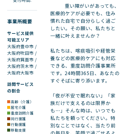
受付時間:
          重い障がいがあっても、
医療的ケアが必要でも、住み
慣れた自宅で自分らしく過ご
事業所概要
したい。その願い、私たちと
サービス提供
一緒に叶えませんか？

可能エリア
大阪府豊中市 /
私たちは、喀痰吸引や経管栄
大阪府吹田市 /
養などの医療的ケアにも対応
大阪府箕面市 /
できる、重度訪問介護事業所
大阪府茨木市 /
です。24時間365日、あなたの
大阪府大阪市
すぐそばに寄り添います。

訪問サービス
の割合
「夜が不安で眠れない」「家
高齢（介護）
族だけで支えるのは限界か
居宅介護
も…」そんな時は、いつでも
重度訪問介護
私たちを頼ってください。特
同行援護
別なことではなく、当たり前
行動援護
移動支援
の毎日を、笑顔で過ごせるよ