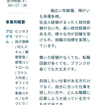
受付時間: 9：
30～17：30
          幅広い年齢層、障がい
も多種多様。

事業所概要
社会人経験がまったく就労経
験がない方、長い就労経験が
プロ
ビジネス
ある方、様々な方が訓練を受
グラ
マナー /
けられ、就職の目標を実現し
ム
自己理解
ています。

/ 対人ス
キル / 健
働いた経験がなくても、転職
康管理 /
感情コン
回数が多くても、ブランクが
トロール
長くても大丈夫です。

/ ストレ
ス対処 /
目指したい仕事がある方だけ
オフィス
でなく、自分に合った仕事を
ソフト /
探したい方や、どんな職種に
事務スキ
応募しようか迷っている方で
ル / もの
づくり /
も大丈夫です。
