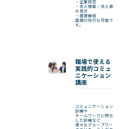
・企業研究

・求人検索／求人票
の見方

・面接練習

面接の同行も可能で
す。
職場で使える
実践的コミュ
ニケーション
講座
コミュニケーション
訓練や

チームワークに特化
した訓練など

様々なグループワー