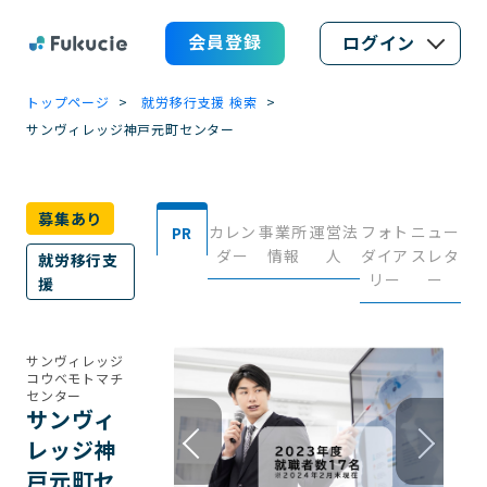
会員登録
ログイン
トップページ
就労移行支援 検索
サンヴィレッジ神戸元町センター
募集あり
カレン
事業所
運営法
フォト
ニュー
PR
ダー
情報
人
ダイア
スレタ
就労移行支
リー
ー
援
サンヴィレッジ
コウベモトマチ
センター
サンヴィ
レッジ神
戸元町セ