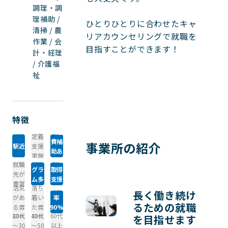
調理・調
理補助 /
ひとりひとりに合わせたキャ
清掃 / 農
リアカウンセリングで就職を
作業 / 会
目指すことができます！

計・経理
/ 介護福
祉
特徴
交通
定着
費補
事業所の紹介
駅近
支援
助あ
実施
プロ
資格
り
就職
グラ
取得
先が
ム多
支援
豊富
活気
落ち
就職
数
あり
長く働き続け
があ
着い
率
るための就職
る雰
た雰
90%
20代
40代
60代
囲気
囲気
以上
を目指せます
～30
～50
以上