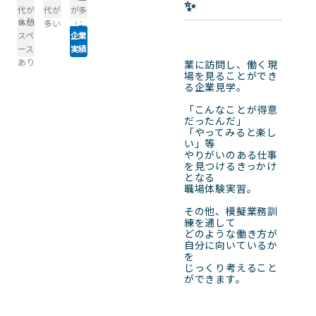
✨
代が
代が
が多
休憩
上場
多い
多い
い
スペ
企業
ース
実績
あり
あり
業に訪問し、働く現
場を見ることができ
る企業見学。

「こんなことが得意
だったんだ」

「やってみると楽し
い」等

やりがいのある仕事
を見つけるきっかけ
となる

職場体験実習。

その他、模擬業務訓
練を通して

どのような働き方が

自分に向いているか
を

じっくり考えること
ができます。