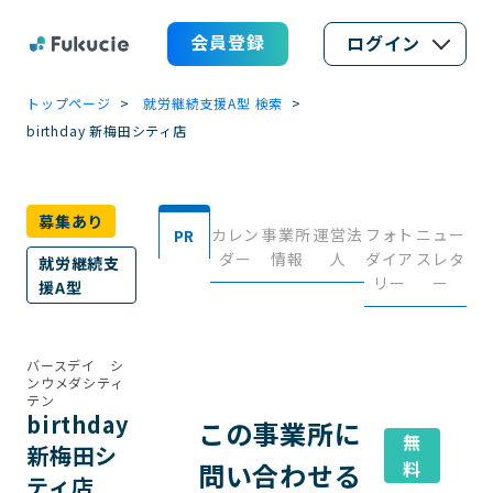
会員登録
ログイン
トップページ
就労継続支援A型 検索
birthday 新梅田シティ店
募集あり
カレン
事業所
運営法
フォト
ニュー
PR
ダー
情報
人
ダイア
スレタ
就労継続支
リー
ー
援A型
バースデイ シ
ンウメダシティ
テン
birthday
この事業所に
無
新梅田シ
問い合わせる
料
ティ店