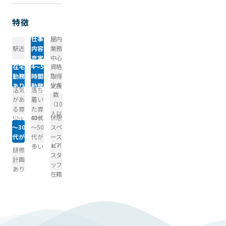
特徴
仕事
屋内
駅近
内容
業務
充実
中心
在宅
4～5
資格
勤務
時間
取得
少人
あり
勤務
支援
活気
落ち
数
があ
着い
（10
る雰
た雰
人以
20代
40代
休憩
囲気
囲気
下）
～30
～50
スペ
代が
代が
ース
ピア
多い
多い
あり
研修
スタ
計画
ッフ
あり
在籍