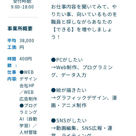
受付時間:
お仕事内容を聞いてみて、や
9:00-18:00
りたい事、向いているものを
職員と探しながらあなたの
事業所概要
【できる】を増やしましょ
う！

平均
38,000
工賃
円
時間
400円
●PCがしたい

額
→Web制作、プログラミン
仕事
●WEB
グ、データ入力

内容
デザイン
会社HP
●絵が描きたい

／WEB
→グラフィックデザイン、漫
広告制作
画・アニメ制作

●プログ
ラミング
AI（自動
●SNSがしたい

学習）／
→動画編集、SNS広報・運
人材管理
営、ライティング
