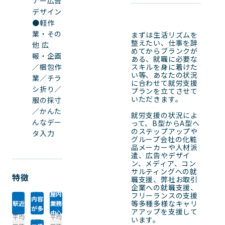
ナー広告
デザイン
●軽作
業・その
まずは生活リズムを
整えたい、仕事を辞
他 広
めてからブランクが
報・企画
ある、就職に必要な
／梱包作
スキルを身に着けた
い等、あなたの状況
業／チラ
に合わせて就労支援
シ折り／
プランを立てさせて
いただきます。

服の採寸
／かんた
就労支援の状況によ
んなデー
って、B型からA型へ
のステップアップや
タ入力
グループ会社の化粧
品メーカーや人材派
遣、広告やデザイ
ン、メディア、コン
サルティングへの就
特徴
職支援、弊社お取引
企業への就職支援、
作業
屋内
フリーランスの支援
内容
等多種多様なキャリ
駅近
業務
が多
アアップを支援して
中心
平均
平均
平均
い
います。