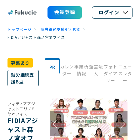
会員登録
ログイン
トップページ
就労継続支援B型 検索
FIDIAアジャスト森ノ宮オフィス
募集あり
カレン
事業所
運営法
フォト
ニュー
PR
ダー
情報
人
ダイア
スレタ
就労継続支
リー
ー
援B型
フィディアアジ
ャストモリノミ
ヤオフィス
FIDIAアジ
ャスト森
ノ宮オフ