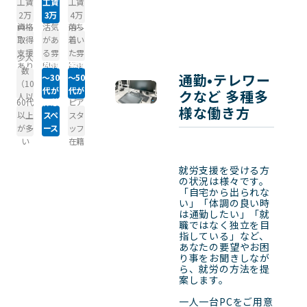
工賃
工賃
工賃
2万
3万
4万
資格
活気
落ち
円～
円～
円～
取得
があ
着い
支援
る雰
た雰
少人
20代
40代
あり
囲気
囲気
数
通勤•テレワー
～30
～50
（10
代が
代が
クなど 多種多
人以
60代
休憩
ピア
多い
多い
様な働き方
下）
以上
スペ
スタ
が多
ース
ッフ
い
あり
在籍
就労支援を受ける方
の状況は様々です。

「自宅から出られな
い」「体調の良い時
は通勤したい」「就
職ではなく独立を目
指している」など、
あなたの要望やお困
り事をお聞きしなが
ら、就労の方法を提
案します。

一人一台PCをご用意