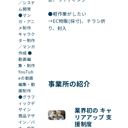
／システ
ム開発
●軽作業がしたい

●マン
→EC物販(採寸)、チラシ折
ガ・アニ
り、封入

メ制作
キャラク
ター制作
／マンガ
作成 ●
動画編
集・制作
YouTub
eの動画
事業所の紹介
編集・動
画制作
●グラフ
ィックデ
業界初の キャ
ザイン
商品デザ
リアアップ 支
イン／バ
援制度