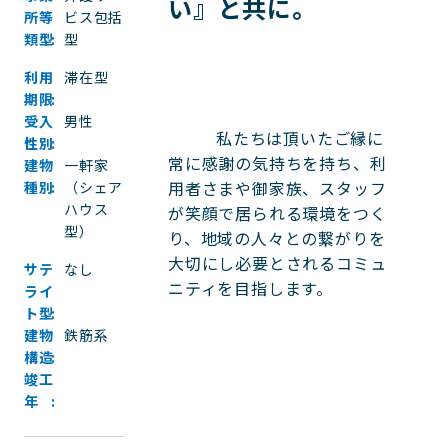
い』と共に。
所等
ビス包括
類型
型
利用
滞在型
期限
受入
男性
          私たちは頂いたご縁に
性別
常に感謝の気持ちを持ち、利
建物
一軒家
用者さまや御家族、スタッフ
種別
（シェア
ハウス
が笑顔で居られる環境をつく
型）
り、地域の人々との繋がりを
大切にし必要とされるコミュ
サテ
なし
ニティを目指します。

ライ
ト型
建物
鉄筋系
構造
竣工
年