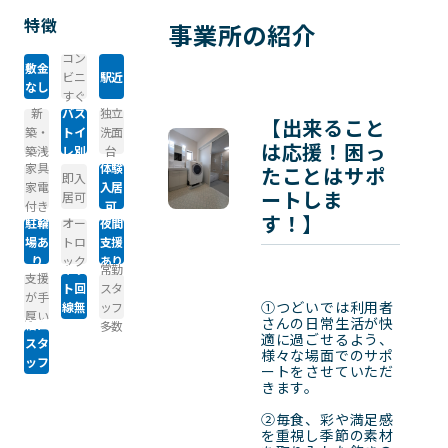
特徴
事業所の紹介
コン
敷金
ビニ
駅近
なし
すぐ
新
バス
独立
【出来ること
築・
トイ
洗面
は応援！困っ
築浅
レ別
台
家具
体験
たことはサポ
即入
家電
入居
ートしま
居可
付き
可
す！】
駐輪
オー
夜間
場あ
トロ
支援
り
ック
あり
ネッ
常勤
支援
ト回
スタ
が手
①つどいでは利用者
線無
ッフ
厚い
さんの日常生活が快
宿直
料
多数
適に過ごせるよう、
スタ
様々な場面でのサポ
ッフ
ートをさせていただ
あり
きます。

②毎食、彩や満足感
を重視し季節の素材