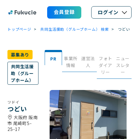
会員登録
ログイン
トップページ
共同生活援助（グループホーム） 検索
つどい
募集あり
事業所
運営法
フォト
ニュー
PR
情報
人
ダイア
スレタ
共同生活援
リー
ー
助（グルー
プホーム）
ツドイ
つどい
大阪府 阪南
市 尾崎町5-
25-17