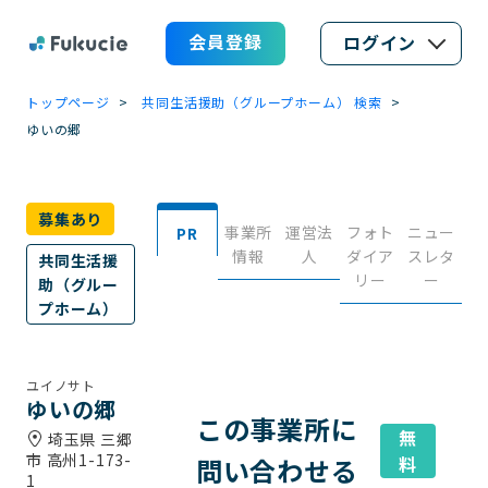
会員登録
ログイン
トップページ
共同生活援助（グループホーム） 検索
ゆいの郷
募集あり
事業所
運営法
フォト
ニュー
PR
情報
人
ダイア
スレタ
共同生活援
リー
ー
助（グルー
プホーム）
ユイノサト
ゆいの郷
この事業所に
無
埼玉県 三郷
市 高州1-173-
問い合わせる
料
1