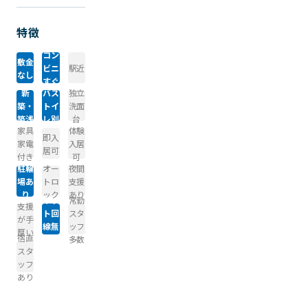
特徴
コン
敷金
ビニ
駅近
なし
すぐ
新
バス
独立
築・
トイ
洗面
築浅
レ別
台
家具
体験
即入
家電
入居
居可
付き
可
駐輪
オー
夜間
場あ
トロ
支援
り
ック
あり
ネッ
常勤
支援
ト回
スタ
が手
線無
ッフ
厚い
宿直
料
多数
スタ
ッフ
あり