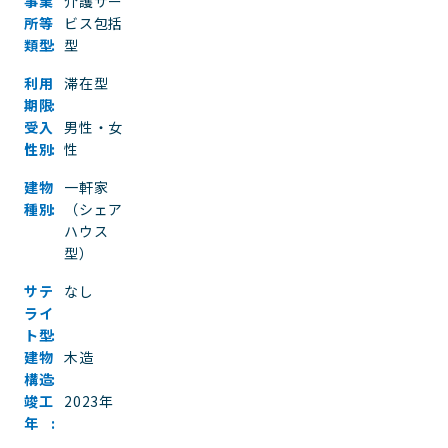
事業
介護サー
所等
ビス包括
類型
型
利用
滞在型
期限
受入
男性・女
性別
性
建物
一軒家
種別
（シェア
ハウス
型）
サテ
なし
ライ
ト型
建物
木造
構造
竣工
2023年
年