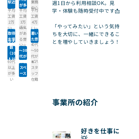
駅近
業務
週1日から利用相談OK。見
が多
中心
学・体験も随時受付中です📩

平均
平均
平均
い
工賃
工賃
工賃
2万
3万
4万
「やってみたい」という気持
資格
活気
落ち
円～
円～
円～
ちを大切に、一緒にできるこ
取得
があ
着い
支援
る雰
た雰
とを増やしていきましょう！

少人
20代
40代
あり
囲気
囲気
数
～30
～50
（10
代が
代が
人以
60代
休憩
ピア
多い
多い
下）
以上
スペ
スタ
が多
ース
ッフ
い
あり
在籍
事業所の紹介
好きを仕事に
💡