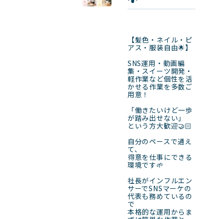
【髪色・ネイル・ピ
アス・服装自由🌟】

SNS運用・動画編
集・スイーツ開発・
軽作業など個性を活
かせる作業を多数ご
用意！

「働きたいけど一歩
が踏み出せない」

という方大歓迎🤝🏻

自分のペースで通え
て、

得意を仕事にできる
環境です🌱

社長がインフルエン
サーでSNSマーケの
代表も務めているの
で

本格的な運用からま