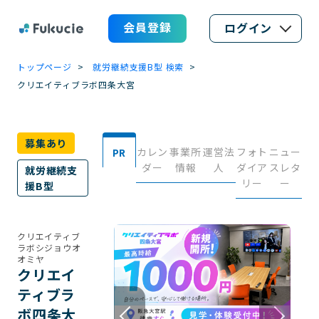
会員登録
ログイン
トップページ
就労継続支援B型 検索
クリエイティブラボ四条大宮
募集あり
カレン
事業所
運営法
フォト
ニュー
PR
ダー
情報
人
ダイア
スレタ
就労継続支
リー
ー
援B型
クリエイティブ
ラボシジョウオ
オミヤ
クリエイ
ティブラ
ボ四条大