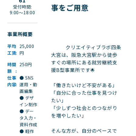
61
事をご用意
受付時間:
9:00〜18:00
事業所概要
平均
25,000
          クリエイティブラボ四条
工賃
円
大宮は、阪急大宮駅から徒歩
すぐの場所にある就労継続支
時間
250円
援B型事業所です🌟

額
仕事
● SNS
内容
運用・動
「働きたいけど不安がある」

画編集
「自分に合った仕事を見つけ
● デザ
たい」

イン制作
「少しずつ社会とのつながり
● デー
を増やしたい」

タ入力・
資料作成
そんな方が、自分のペースで
● 軽作