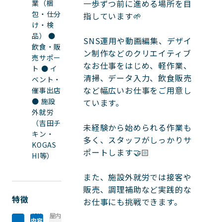
一歩ずつ前に進める場所を目
業（梱
包・仕分
指しています🌱

け・検
品） ●
SNS運用や動画編集、デザイ
飲食・販
ン制作などのクリエイティブ
売サポー
なお仕事をはじめ、軽作業、
ト ● イ
清掃、データ入力、飲食販売
ベント・
など幅広いお仕事をご用意し
催事出店
● 施設
ています。

外就労
（吉田チ
未経験から始められる作業も
キン・
多く、スタッフがしっかりサ
KOGAS
ポートします🤝🏻

HI等）
また、施設外就労では接客や
販売、調理補助など実践的な
特徴
お仕事にも挑戦できます。

作業
屋内
内容